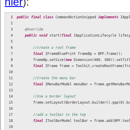
hier
):
  1  public
final
class
 CommandActionSnipped 
implements
 IAppl
  2  

  3      
@Override
  4      
public
void
 start(
final
 IApplicationLifecycle lifecy
  5  

  6          
//create a root frame
  7          
final
 IFrameBluePrint frameBp = BPF.frame();

  8          frameBp.setSize(
new
 Dimension(
400
, 
300
)).setTit
  9          
final
 IFrame frame = Toolkit.createRootFrame(fra
 10  

 11          
//Create the menu bar
 12          
final
 IMenuBarModel menuBar = frame.getMenuBarMo
 13  

 14          
//Use a border layout
 15          frame.setLayout(BorderLayout.builder().gap(
0
).b
 16  

 17          
//add a toolbar to the top
 18          
final
 IToolBarModel toolBar = frame.add(BPF.tool
 19  
