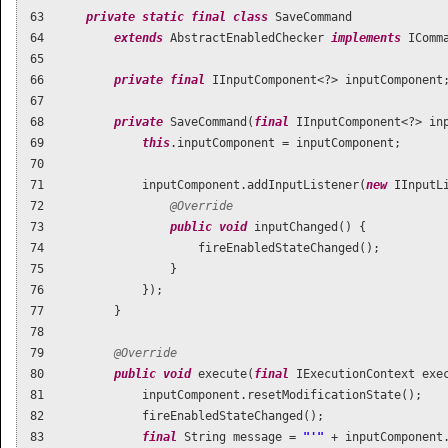
 63      
private
static
final
class
 SaveCommand 

 64          
extends
 AbstractEnabledChecker 
implements
 IComm
 65  

 66          
private
final
 IInputComponent<?> inputComponent;
 67  

 68          
private
 SaveCommand(
final
 IInputComponent<?> inp
 69              
this
.inputComponent = inputComponent;

 70  

 71              inputComponent.addInputListener(
new
 IInputLi
 72                  
@Override
 73                  
public
void
 inputChanged() {

 74                      fireEnabledStateChanged();

 75                  }

 76              });

 77          }

 78  

 79          
@Override
 80          
public
void
 execute(
final
 IExecutionContext exe
 81              inputComponent.resetModificationState();

 82              fireEnabledStateChanged();

 83              
final
 String message = 
"'"
 + inputComponent