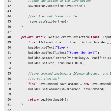
 41          
//bind the action to the save button
 42          saveButton.setAction(saveAction);

 43  

 44          
//set the root frame visible
 45          frame.setVisible(true);

 46      }

 47  

 48      
private
static
 IAction createSaveAction(
final
 IInpu
 49          
final
 IActionBuilder builder = Action.builder();
 50          builder.setText(
"Save"
);

 51          builder.setToolTipText(
"Saves the text"
);

 52          builder.setAccelerator(VirtualKey.S, Modifier.CT
 53          builder.setIcon(IconsSmall.DISK);

 54  

 55          
//save command implements ICommandExecutor and 
 56          
//so set them both
 57          
final
 SaveCommand saveCommand = 
new
 SaveCommand(
 58          builder.setCommand(saveCommand, saveCommand);

 59  

 60          
return
 builder.build();

 61      }

 62  
