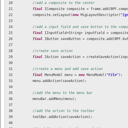
 20          
//add a composite to the center
 21          
final
 IComposite composite = frame.add(BPF.compo
 22          composite.setLayout(
new
 MigLayoutDescriptor(
"[g
 23  

 24          
//add a input field and save button to the comp
 25          
final
 IInputField<String> inputField = composit
 26          
final
 IButton saveButton = composite.add(BPF.but
 27  

 28          
//create save action 
 29          
final
 IAction saveAction = createSaveAction(inpu
 30  

 31          
//create a menu and add save action
 32          
final
 MenuModel menu = 
new
 MenuModel(
"File"
);

 33          menu.addAction(saveAction);

 34  

 35          
//add the menu to the menu bar
 36          menuBar.addMenu(menu);

 37  

 38          
//add the action to the toolbar
 39          toolBar.addAction(saveAction);

 40  
