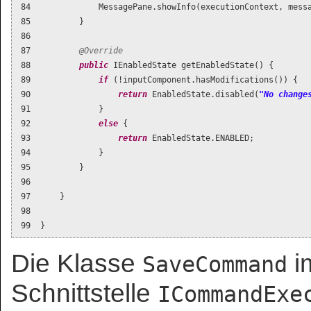
 84              MessagePane.showInfo(executionContext, messa
 85          }

 86  

 87          
@Override
 88          
public
 IEnabledState getEnabledState() {

 89              
if
 (!inputComponent.hasModifications()) {

 90                  
return
 EnabledState.disabled(
"No change
 91              }

 92              
else
 {

 93                  
return
 EnabledState.ENABLED;

 94              }

 95          }

 96  

 97      }

 98  

 99  }
Die Klasse
i
SaveCommand
Schnittstelle
ICommandExe