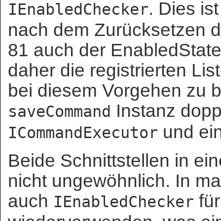
. Dies is
IEnabledChecker
nach dem Zurücksetzen des
81 auch der EnabledState 
daher die registrierten Lis
bei diesem Vorgehen zu be
Instanz dopp
saveCommand
und ei
ICommandExecutor
Beide Schnittstellen in ei
nicht ungewöhnlich. In m
auch
für
IEnabledChecker